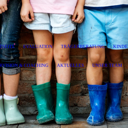
TSEITE
EVALUATION
TRÄGERBERATUNG
KIND
RVISION & COACHING
AKTUELLES
UNSER TEAM